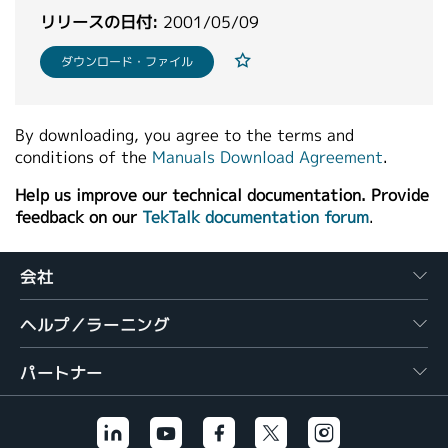
繁體中文
リリースの日付:
2001/05/09
ダウンロード・ファイル
By downloading, you agree to the terms and
conditions of the
Manuals Download Agreement
.
Help us improve our technical documentation. Provide
feedback on our
TekTalk documentation forum
.
会社
ヘルプ／ラーニング
パートナー