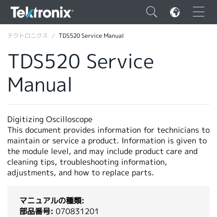
×
テクトロニクス
TDS520 Service Manual
TDS520 Service
Manual
ENGLISH
FRANÇAIS
Digitizing Oscilloscope
This document provides information for technicians to
DEUTSCH
maintain or service a product. Information is given to
the module level, and may include product care and
VIỆT NAM
cleaning tips, troubleshooting information,
简体中文
adjustments, and how to replace parts.
日本語
マニュアルの種類:
韓国語
部品番号:
070831201