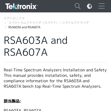
×
テクトロニクス
スペクトラムアナライザ（スペアナ）／シグナルアナライザ
RSA603A and RSA607A
RSA603A and
RSA607A
ENGLISH
FRANÇAIS
DEUTSCH
Real-Time Spectrum Analyzers Installation and Safety
This manual provides installation, safety, and
VIỆT NAM
compliance information for the RSA603A and
RSA607A bench top Real-Time Spectrum Analyzers.
简体中文
日本語
該当製品:
韓国語
RSA603A, RSA607A