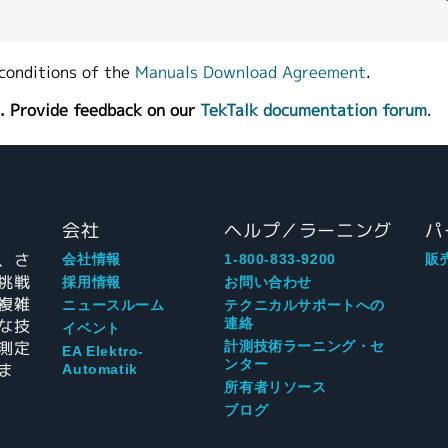
conditions of the
Manuals Download Agreement
.
. Provide feedback on our
TekTalk documentation forum
.
会社
ヘルプ／ラーニング
パ
、さ
会社情報
1-800-833-9200
販
挑戦
採用情報
お問い合わせ
複雑
ニュースルーム
テクニカルサポートへの
な技
連絡
イベント
測定
計測技術ラーニング・セ
EA Elektro-
ンター
ま
Automatik
所有者リソース
ブログ