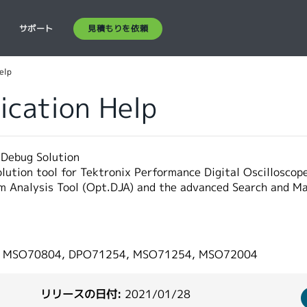
見積もりを依頼
ス
サポート
elp
ication Help
 Debug Solution
 solution tool for Tektronix Performance Digital Oscill
am Analysis Tool (Opt.DJA) and the advanced Search and Ma
, MSO70804, DPO71254, MSO71254, MSO72004
リリースの日付:
2021/01/28