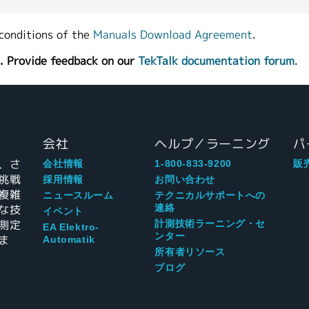
conditions of the
Manuals Download Agreement
.
. Provide feedback on our
TekTalk documentation forum
.
会社
ヘルプ／ラーニング
パ
、さ
会社情報
1-800-833-9200
販
挑戦
採用情報
お問い合わせ
複雑
ニュースルーム
テクニカルサポートへの
な技
連絡
イベント
測定
計測技術ラーニング・セ
EA Elektro-
ンター
ま
Automatik
所有者リソース
ブログ