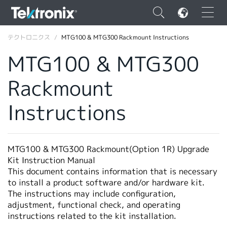
×
テクトロニクス
MTG100 & MTG300 Rackmount Instructions
MTG100 & MTG300
Rackmount
ENGLISH
Instructions
FRANÇAIS
DEUTSCH
MTG100 & MTG300 Rackmount(Option 1R) Upgrade
VIỆT NAM
Kit Instruction Manual
This document contains information that is necessary
简体中文
to install a product software and/or hardware kit.
The instructions may include configuration,
日本語
adjustment, functional check, and operating
instructions related to the kit installation.
韓国語