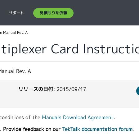
見積もりを依頼
ス
サポート
n Manual Rev. A
iplexer Card Instructi
Manual Rev. A
リリースの日付:
2015/09/17
conditions of the
Manuals Download Agreement
.
. Provide feedback on our
TekTalk documentation forum
.