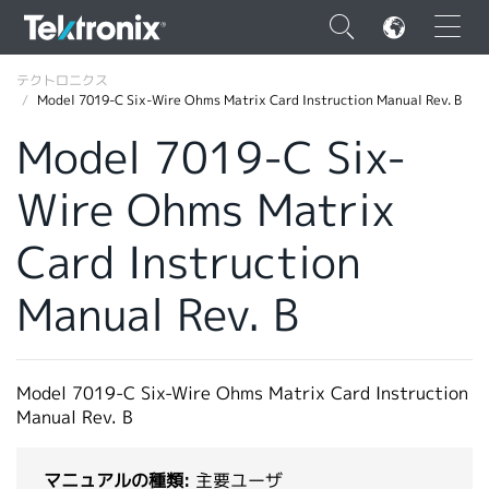
×
テクトロニクス
Model 7019-C Six-Wire Ohms Matrix Card Instruction Manual Rev. B
Model 7019-C Six-
Wire Ohms Matrix
ENGLISH
Card Instruction
FRANÇAIS
Manual Rev. B
DEUTSCH
VIỆT NAM
简体中文
Model 7019-C Six-Wire Ohms Matrix Card Instruction
Manual Rev. B
日本語
韓国語
マニュアルの種類:
主要ユーザ