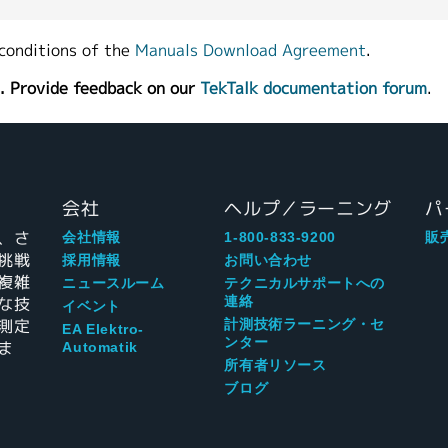
conditions of the
Manuals Download Agreement
.
. Provide feedback on our
TekTalk documentation forum
.
会社
ヘルプ／ラーニング
パ
、さ
会社情報
1-800-833-9200
販
挑戦
採用情報
お問い合わせ
複雑
ニュースルーム
テクニカルサポートへの
な技
連絡
イベント
測定
計測技術ラーニング・セ
EA Elektro-
ンター
ま
Automatik
所有者リソース
ブログ