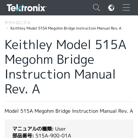
×
テクトロニクス
Keithley Model 515A Megohm Bridge Instruction Manual Rev. A
Keithley Model 515A
Megohm Bridge
ENGLISH
Instruction Manual
FRANÇAIS
Rev. A
DEUTSCH
VIỆT NAM
简体中文
Model 515A Megohm Bridge Instruction Manual Rev. A
日本語
マニュアルの種類:
User
韓国語
部品番号:
515A-900-01A