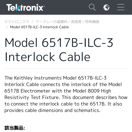
×
テクトロニクス
ケースレーの基礎的／高感度／特殊機器
Model 6517B-ILC-3 Interlock Cable
Model 6517B-ILC-3
Interlock Cable
ENGLISH
FRANÇAIS
The Keithley Instruments Model 6517B-ILC-3
DEUTSCH
Interlock Cable connects the interlock of the Model
6517B Electrometer with the Model 8009 High
VIỆT NAM
Resistivity Test Fixture. This document describes how
简体中文
to connect the interlock cable to the 6517B. It also
provides cable dimensions and schematics.
日本語
韓国語
該当製品: