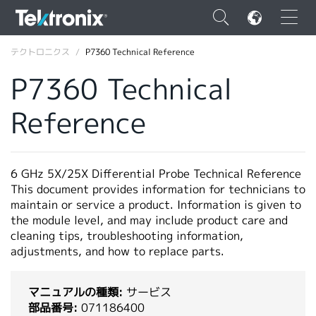
×
テクトロニクス
P7360 Technical Reference
P7360 Technical
Reference
ENGLISH
FRANÇAIS
6 GHz 5X/25X Differential Probe Technical Reference
This document provides information for technicians to
DEUTSCH
maintain or service a product. Information is given to
the module level, and may include product care and
VIỆT NAM
cleaning tips, troubleshooting information,
简体中文
adjustments, and how to replace parts.
日本語
マニュアルの種類:
サービス
韓国語
部品番号:
071186400