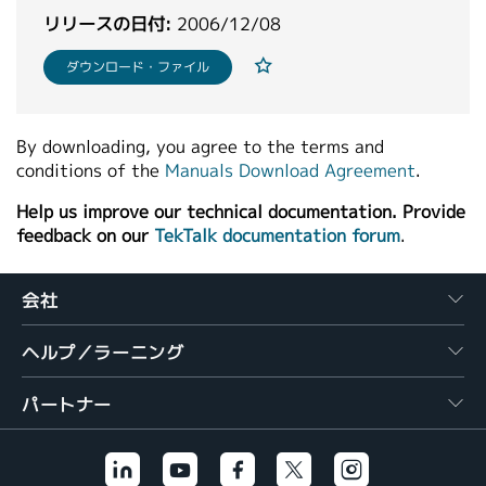
繁體中文
リリースの日付:
2006/12/08
ダウンロード・ファイル
By downloading, you agree to the terms and
conditions of the
Manuals Download Agreement
.
Help us improve our technical documentation. Provide
feedback on our
TekTalk documentation forum
.
会社
ヘルプ／ラーニング
パートナー