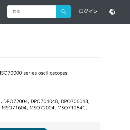
ログイン
O70000 series oscilloscopes.
, DPO72004, DPO70404B, DPO70604B,
, MSO71604, MSO72004, MSO71254C,