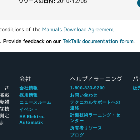
リリースの日付:
2010/12/08
conditions of the
Manuals Download Agreement
.
. Provide feedback on our
TekTalk documentation forum
.
会社
ヘルプ／ラーニング
パ
、さ
会社情報
1-800-833-9200
販
挑戦
採用情報
お問い合わせ
複雑
ニュースルーム
テクニカルサポートへの
な技
連絡
イベント
測定
計測技術ラーニング・セ
EA Elektro-
ンター
ま
Automatik
所有者リソース
ブログ