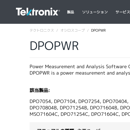
製品
ソリューション
サービ
テクトロニクス
オシロスコープ
DPOPWR
DPOPWR
Power Measurement and Analysis Software O
DPOPWR is a power measurement and analys
該当製品:
DPO7054, DPO7104, DPO7254, DPO70404,
DPO70804B, DPO71254B, DPO71604B, DPO
MSO71604C, DPO71254C, DPO71604C, DP