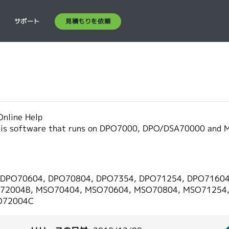
見積もりを依頼
ス
サポート
nline Help
is software that runs on DPO7000, DPO/DSA70000 and MS
 DPO70604, DPO70804, DPO7354, DPO71254, DPO71604
72004B, MSO70404, MSO70604, MSO70804, MSO71254
O72004C