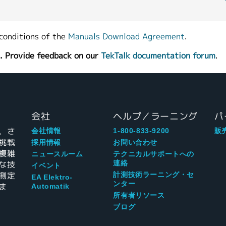
conditions of the
Manuals Download Agreement
.
. Provide feedback on our
TekTalk documentation forum
.
会社
ヘルプ／ラーニング
パ
、さ
会社情報
1-800-833-9200
販
挑戦
採用情報
お問い合わせ
複雑
ニュースルーム
テクニカルサポートへの
な技
連絡
イベント
測定
計測技術ラーニング・セ
EA Elektro-
ンター
ま
Automatik
所有者リソース
ブログ