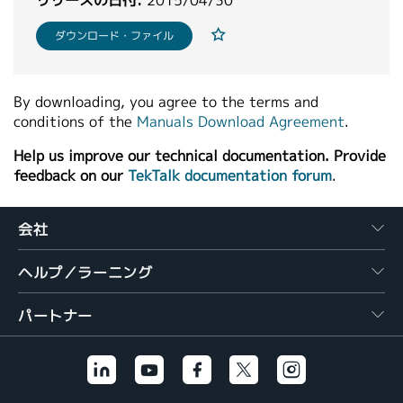
リリースの日付:
2015/04/30
繁體中文
ダウンロード・ファイル
By downloading, you agree to the terms and
conditions of the
Manuals Download Agreement
.
Help us improve our technical documentation. Provide
feedback on our
TekTalk documentation forum
.
会社
ヘルプ／ラーニング
パートナー