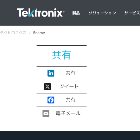
製品
ソリューション
サービ
テクトロニクス
$name
共有
共有
ツイート
共有
電子メール