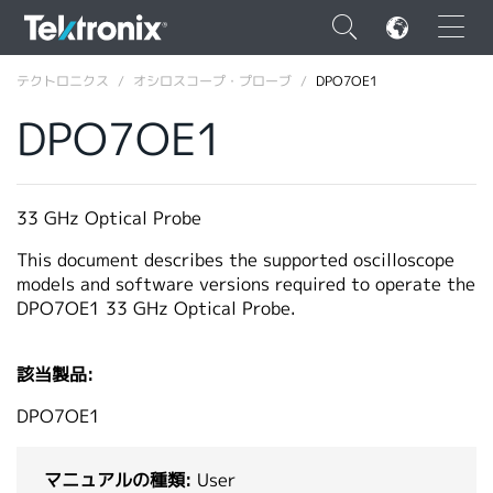
×
テクトロニクス
オシロスコープ・プローブ
DPO7OE1
DPO7OE1
ENGLISH
33 GHz Optical Probe
FRANÇAIS
This document describes the supported oscilloscope
models and software versions required to operate the
DEUTSCH
DPO7OE1 33 GHz Optical Probe.
VIỆT NAM
該当製品:
简体中文
DPO7OE1
日本語
韓国語
マニュアルの種類:
User