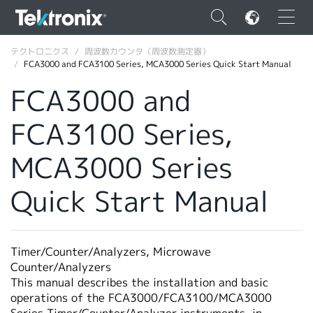
×
テクトロニクス
周波数カウンタ（周波数測定器）
FCA3000 and FCA3100 Series, MCA3000 Series Quick Start Manual
FCA3000 and
FCA3100 Series,
ENGLISH
MCA3000 Series
FRANÇAIS
Quick Start Manual
DEUTSCH
VIỆT NAM
简体中文
Timer/Counter/Analyzers, Microwave
Counter/Analyzers
日本語
This manual describes the installation and basic
operations of the FCA3000/FCA3100/MCA3000
韓国語