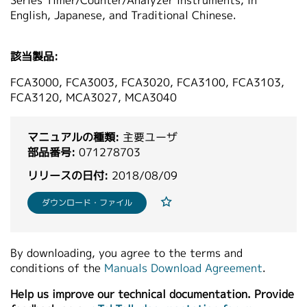
Series Timer/Counter/Analyzer instruments, in
繁體中文
English, Japanese, and Traditional Chinese.
該当製品:
FCA3000, FCA3003, FCA3020, FCA3100, FCA3103,
FCA3120, MCA3027, MCA3040
マニュアルの種類:
主要ユーザ
部品番号:
071278703
リリースの日付:
2018/08/09
ダウンロード・ファイル
By downloading, you agree to the terms and
conditions of the
Manuals Download Agreement
.
Help us improve our technical documentation. Provide