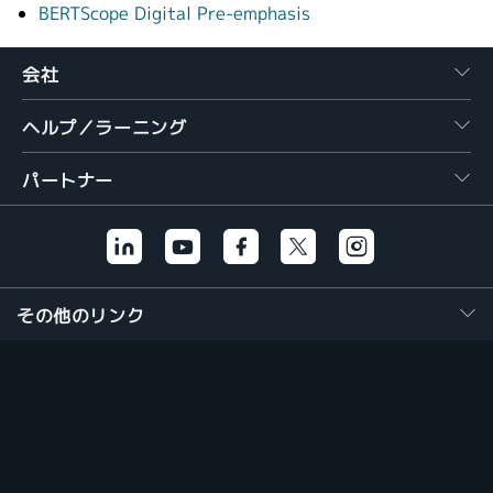
BERTScope Digital Pre-emphasis
繁體中文
会社
ヘルプ／ラーニング
パートナー
その他のリンク