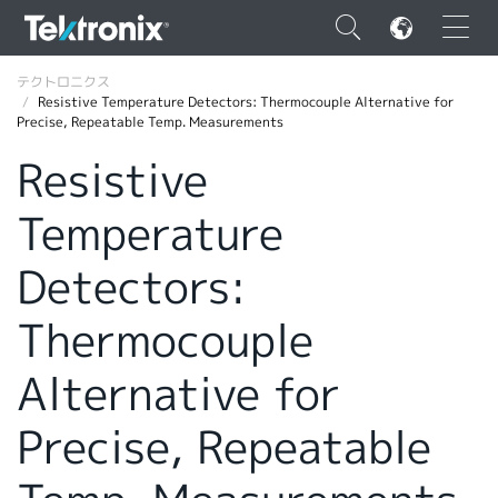
×
テクトロニクス
Resistive Temperature Detectors: Thermocouple Alternative for
Precise, Repeatable Temp. Measurements
Resistive
Temperature
ENGLISH
FRANÇAIS
Detectors:
DEUTSCH
Thermocouple
VIỆT NAM
Alternative for
简体中文
Precise, Repeatable
日本語
韓国語