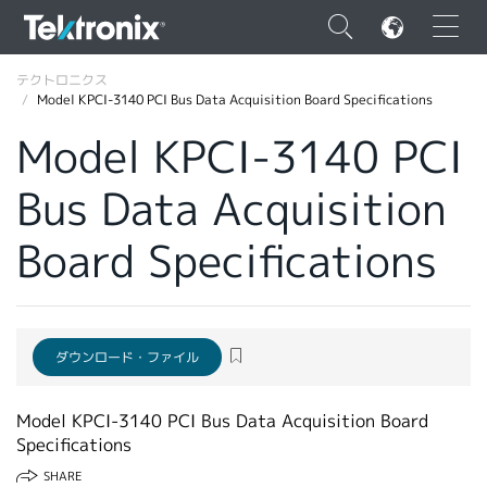
×
テクトロニクス
Model KPCI-3140 PCI Bus Data Acquisition Board Specifications
Model KPCI-3140 PCI
Bus Data Acquisition
ENGLISH
Board Specifications
FRANÇAIS
DEUTSCH
VIỆT NAM
ダウンロード・ファイル
简体中文
Model KPCI-3140 PCI Bus Data Acquisition Board
日本語
Specifications
韓国語
SHARE