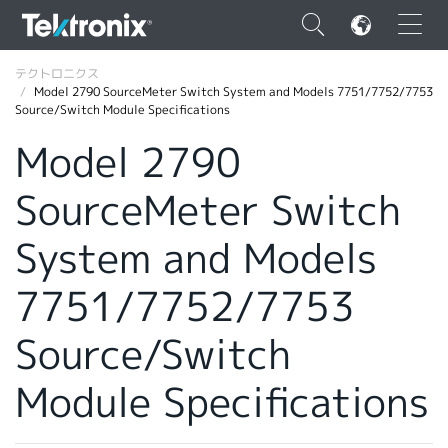
×
テクトロニクス
Model 2790 SourceMeter Switch System and Models 7751/7752/7753
Source/Switch Module Specifications
Model 2790
SourceMeter Switch
ENGLISH
FRANÇAIS
System and Models
DEUTSCH
7751/7752/7753
VIỆT NAM
Source/Switch
简体中文
Module Specifications
日本語
韓国語