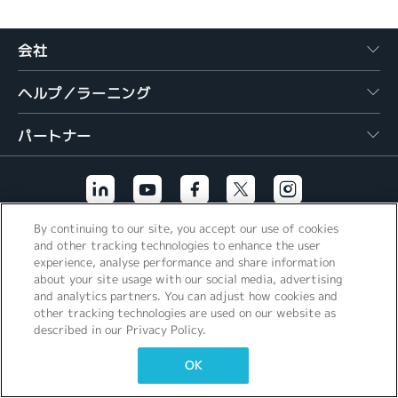
繁體中文
会社
ヘルプ／ラーニング
パートナー
By continuing to our site, you accept our use of cookies
その他のリンク
and other tracking technologies to enhance the user
experience, analyse performance and share information
about your site usage with our social media, advertising
and analytics partners. You can adjust how cookies and
other tracking technologies are used on our website as
described in our Privacy Policy.
OK