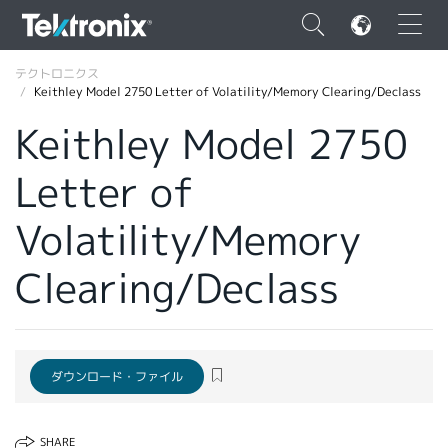
×
テクトロニクス
Keithley Model 2750 Letter of Volatility/Memory Clearing/Declass
Keithley Model 2750
Letter of
ENGLISH
Volatility/Memory
FRANÇAIS
Clearing/Declass
DEUTSCH
VIỆT NAM
简体中文
ダウンロード・ファイル
日本語
韓国語
SHARE