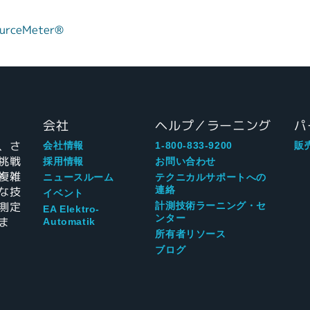
rceMeter®
タ
会社
ヘルプ／ラーニング
パ
、さ
会社情報
1-800-833-9200
販
挑戦
採用情報
お問い合わせ
複雑
ニュースルーム
テクニカルサポートへの
な技
連絡
イベント
測定
計測技術ラーニング・セ
EA Elektro-
ンター
ま
Automatik
所有者リソース
ブログ