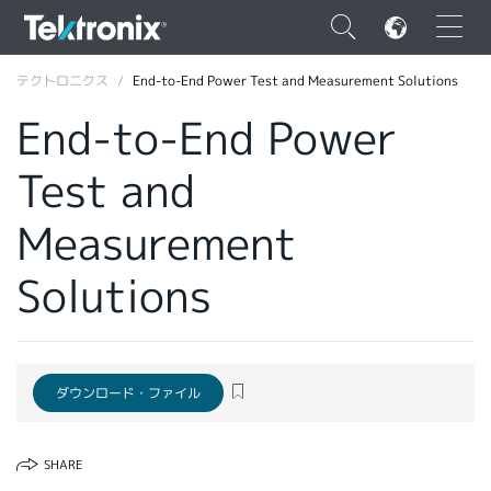
×
テクトロニクス
End-to-End Power Test and Measurement Solutions
End-to-End Power
Test and
ENGLISH
Measurement
FRANÇAIS
Solutions
DEUTSCH
VIỆT NAM
简体中文
ダウンロード・ファイル
日本語
SHARE
韓国語