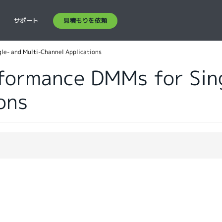
見積もりを依頼
ス
サポート
le- and Multi-Channel Applications
formance DMMs for Sing
ons