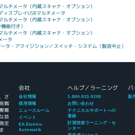
ル・マルチメータ（内蔵スキャナ・オプション）
・ディスプレイUSBマルチメータ
ル・マルチメータ（内蔵スキャナ・オプション）
ャン機能付き）
ル・マルチメータ（内蔵スキャナ・オプション）
チメータ
データ・アクイジション／スイッチ・システム（製造中止）
会社
ヘルプ／ラーニング
パ
、さ
会社情報
1-800-833-9200
販
挑戦
採用情報
お問い合わせ
複雑
ニュースルーム
テクニカルサポートへの
な技
連絡
イベント
測定
計測技術ラーニング・セ
EA Elektro-
ンター
ま
Automatik
所有者リソース