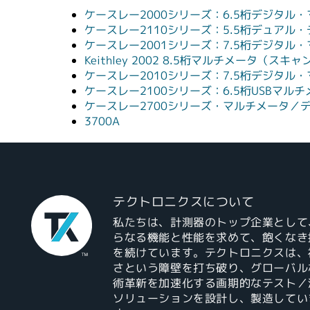
ケースレー2000シリーズ：6.5桁デジタ
ケースレー2110シリーズ：5.5桁デュアル
ケースレー2001シリーズ：7.5桁デジタ
Keithley 2002 8.5桁マルチメータ（スキ
ケースレー2010シリーズ：7.5桁デジタ
ケースレー2100シリーズ：6.5桁USBマル
ケースレー2700シリーズ・マルチメータ／
3700A
テクトロニクスについて
私たちは、計測器のトップ企業として
らなる機能と性能を求めて、飽くなき
を続けています。テクトロニクスは、
さという障壁を打ち破り、グローバル
術革新を加速化する画期的なテスト／
ソリューションを設計し、製造してい