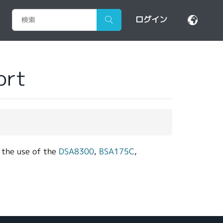
ログイン
ort
 the use of the
DSA8300
,
BSA175C
,