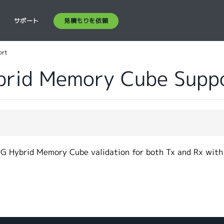
見積もりを依頼
ス
サポート
ort
brid Memory Cube Supp
5G Hybrid Memory Cube validation for both Tx and Rx with