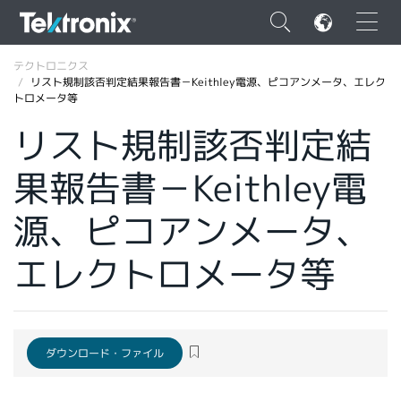
×
テクトロニクス
リスト規制該否判定結果報告書－Keithley電源、ピコアンメータ、エレク
トロメータ等
リスト規制該否判定結
果報告書－Keithley電
ENGLISH
FRANÇAIS
源、ピコアンメータ、
DEUTSCH
エレクトロメータ等
VIỆT NAM
简体中文
日本語
ダウンロード・ファイル
韓国語