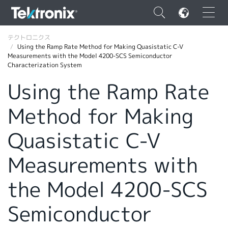
×
テクトロニクス
Using the Ramp Rate Method for Making Quasistatic C-V
Measurements with the Model 4200-SCS Semiconductor
Characterization System
Using the Ramp Rate
ENGLISH
Method for Making
FRANÇAIS
Quasistatic C-V
DEUTSCH
Measurements with
VIỆT NAM
简体中文
the Model 4200-SCS
日本語
Semiconductor
韓国語