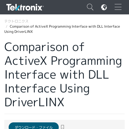
×
テクトロニクス
Comparison of ActiveX Programming Interface with DLL Interface
Using DriverLINX
Comparison of
ActiveX Programming
ENGLISH
FRANÇAIS
Interface with DLL
DEUTSCH
Interface Using
VIỆT NAM
DriverLINX
简体中文
日本語
韓国語
ダウンロード・ファイル