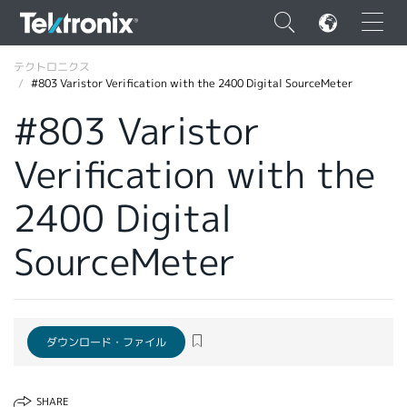
×
テクトロニクス
#803 Varistor Verification with the 2400 Digital SourceMeter
#803 Varistor
Verification with the
ENGLISH
2400 Digital
FRANÇAIS
SourceMeter
DEUTSCH
VIỆT NAM
简体中文
ダウンロード・ファイル
日本語
韓国語
SHARE