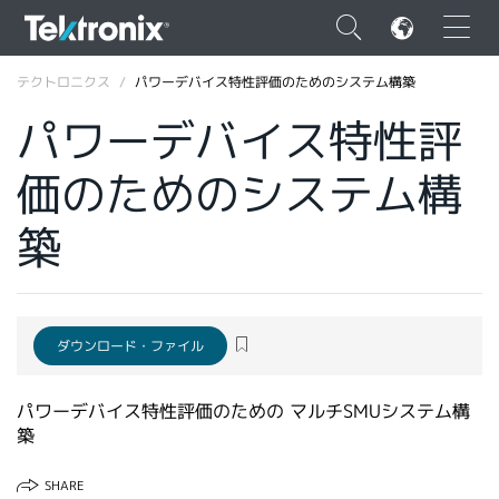
×
テクトロニクス
パワーデバイス特性評価のためのシステム構築
パワーデバイス特性評
価のためのシステム構
ENGLISH
築
FRANÇAIS
DEUTSCH
VIỆT NAM
ダウンロード・ファイル
简体中文
パワーデバイス特性評価のための マルチSMUシステム構
日本語
築
韓国語
SHARE