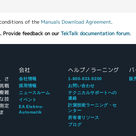
conditions of the
Manuals Download Agreement
.
. Provide feedback on our
TekTalk documentation forum
.
会社
ヘルプ／ラーニング
パ
、さ
会社情報
1-800-833-9200
販
挑戦
採用情報
お問い合わせ
複雑
ニュースルーム
テクニカルサポートへの
な技
連絡
イベント
測定
計測技術ラーニング・セ
EA Elektro-
ンター
ま
Automatik
所有者リソース
ブログ