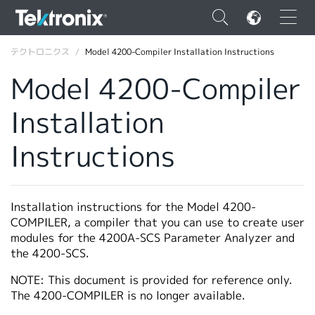
×
テクトロニクス
Model 4200-Compiler Installation Instructions
Model 4200-Compiler
Installation
ENGLISH
Instructions
FRANÇAIS
DEUTSCH
Installation instructions for the Model 4200-
VIỆT NAM
COMPILER, a compiler that you can use to create user
modules for the 4200A-SCS Parameter Analyzer and
简体中文
the 4200-SCS.
日本語
NOTE: This document is provided for reference only.
The 4200-COMPILER is no longer available.
韓国語