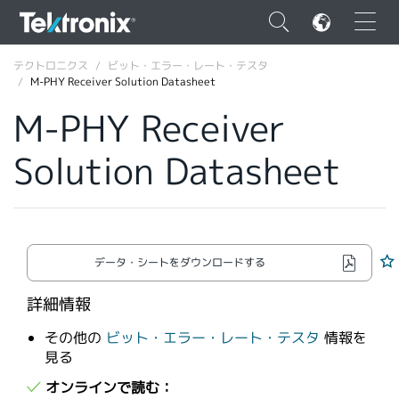
×
テクトロニクス
ビット・エラー・レート・テスタ
M-PHY Receiver Solution Datasheet
M-PHY Receiver
Solution Datasheet
ENGLISH
FRANÇAIS
DEUTSCH
データ・シートをダウンロードする
VIỆT NAM
詳細情報
简体中文
その他の
ビット・エラー・レート・テスタ
情報を
日本語
見る
韓国語
オンラインで読む：