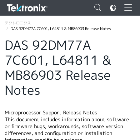
×
テクトロニクス
DAS 92DM77A 7C601, L64811 & MB86903 Release Notes
DAS 92DM77A
7C601, L64811 &
ENGLISH
MB86903 Release
FRANÇAIS
Notes
DEUTSCH
VIỆT NAM
简体中文
Microprocessor Support Release Notes
This document includes information about software
日本語
or firmware bugs, workarounds, software version
differences, and configuration or installation
韓国語