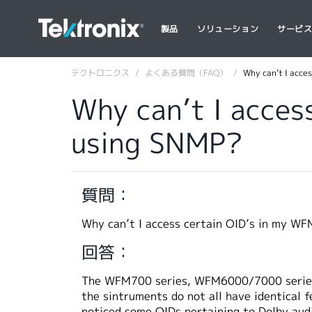
製品
ソリューション
サービ
テクトロニクス
よくある質問（FAQ）
Why can’t I acce
Why can’t I acce
using SNMP?
質問：
Why can’t I access certain OID’s in my 
回答：
The WFM700 series, WFM6000/7000 series 
the sintruments do not all have identical f
noticed some OIDs pertaining to Dolby aud