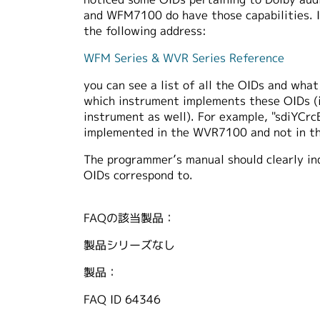
and WFM7100 do have those capabilities. I
the following address:
WFM Series & WVR Series Reference
you can see a list of all the OIDs and what
which instrument implements these OIDs (
instrument as well). For example, "sdiYCrc
implemented in the WVR7100 and not in t
The programmer’s manual should clearly in
OIDs correspond to.
FAQの該当製品：
製品シリーズなし
製品：
FAQ ID
64346