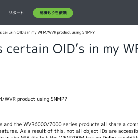
見積もりを依頼
ス
サポート
ss certain OID’s in my WFM/WVR product using SNMP?
ss certain OID’s in my
WFM/WVR product using SNMP?
and the WVR6000/7000 series products all share a com
eatures. As a result of this, not all object IDs are acces
io in the MIB file but the WFM700M has no Dolby capabilit