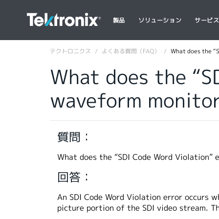
製品
ソリューション
サービ
テクトロニクス
よくある質問（FAQ）
What does the “S
What does the “SD
waveform monito
質問：
What does the “SDI Code Word Violation” 
回答：
An SDI Code Word Violation error occurs w
picture portion of the SDI video stream. Th