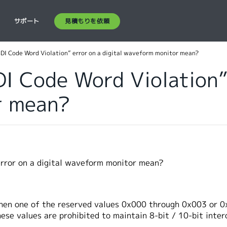
見積もりを依頼
ス
サポート
DI Code Word Violation” error on a digital waveform monitor mean?
I Code Word Violation” 
r mean?
error on a digital waveform monitor mean?
hen one of the reserved values 0x000 through 0x003 or 0x
ese values are prohibited to maintain 8-bit / 10-bit inter