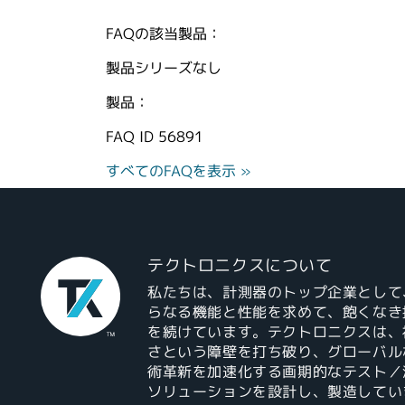
FAQの該当製品：
製品シリーズなし
製品：
FAQ ID
56891
すべてのFAQを表示 »
テクトロニクスについて
私たちは、計測器のトップ企業として
らなる機能と性能を求めて、飽くなき
を続けています。テクトロニクスは、
さという障壁を打ち破り、グローバル
術革新を加速化する画期的なテスト／
ソリューションを設計し、製造してい