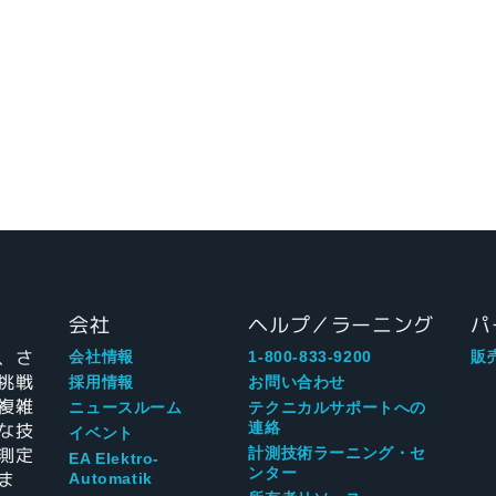
会社
ヘルプ／ラーニング
パ
、さ
会社情報
1-800-833-9200
販
挑戦
採用情報
お問い合わせ
複雑
ニュースルーム
テクニカルサポートへの
な技
連絡
イベント
測定
計測技術ラーニング・セ
EA Elektro-
ンター
ま
Automatik