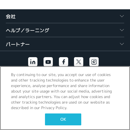
繁體中文
会社
ヘルプ／ラーニング
パートナー
By continuing to our site, you accept our use of cookies
その他のリンク
and other tracking technologies to enhance the user
experience, analyse performance and share information
about your site usage with our social media, advertising
and analytics partners. You can adjust how cookies and
other tracking technologies are used on our website as
described in our Privacy Policy.
OK