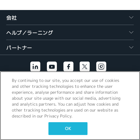
繁體中文
会社
ヘルプ／ラーニング
パートナー
By continuing to our site, you accept our use of cookies
その他のリンク
and other tracking technologies to enhance the user
experience, analyse performance and share information
about your site usage with our social media, advertising
and analytics partners. You can adjust how cookies and
other tracking technologies are used on our website as
described in our Privacy Policy.
OK