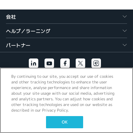
繁體中文
会社
ヘルプ／ラーニング
パートナー
By continuing to our site, you accept our use of cookies
その他のリンク
and other tracking technologies to enhance the user
experience, analyse performance and share information
about your site usage with our social media, advertising
and analytics partners. You can adjust how cookies and
other tracking technologies are used on our website as
described in our Privacy Policy.
OK