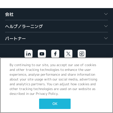
繁體中文
会社
ヘルプ／ラーニング
パートナー
By continuing to our site, you accept our use of cookies
その他のリンク
and other tracking technologies to enhance the user
experience, analyse performance and share information
about your site usage with our social media, advertising
and analytics partners. You can adjust how cookies and
other tracking technologies are used on our website as
described in our Privacy Policy.
OK