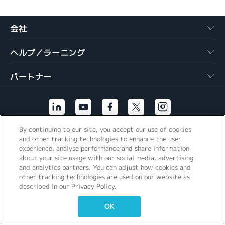
繁體中文
会社
ヘルプ／ラーニング
パートナー
By continuing to our site, you accept our use of cookies
その他のリンク
and other tracking technologies to enhance the user
experience, analyse performance and share information
about your site usage with our social media, advertising
and analytics partners. You can adjust how cookies and
other tracking technologies are used on our website as
described in our Privacy Policy.
OK