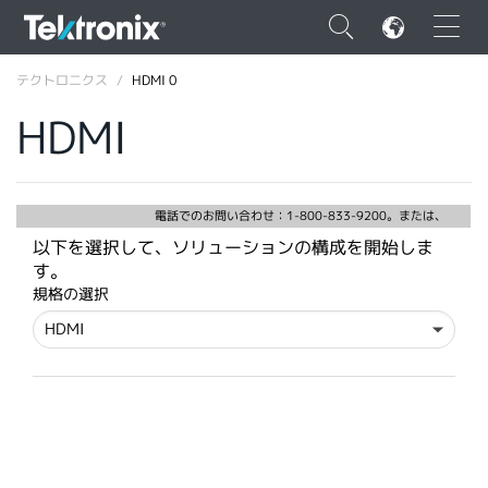
×
テクトロニクス
HDMI 0
HDMI
ENGLISH
電話でのお問い合わせ：1-800-833-9200。または、
以下を選択して、ソリューションの構成を開始しま
FRANÇAIS
す。
規格の選択
DEUTSCH
VIỆT NAM
简体中文
日本語
韓国語