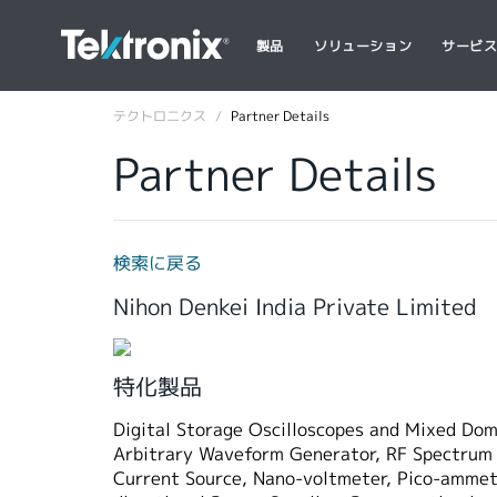
製品
ソリューション
サービ
テクトロニクス
Partner Details
Partner Details
検索に戻る
Nihon Denkei India Private Limited
特化製品
Digital Storage Oscilloscopes and Mixed Doma
Arbitrary Waveform Generator, RF Spectrum 
Current Source, Nano-voltmeter, Pico-ammete