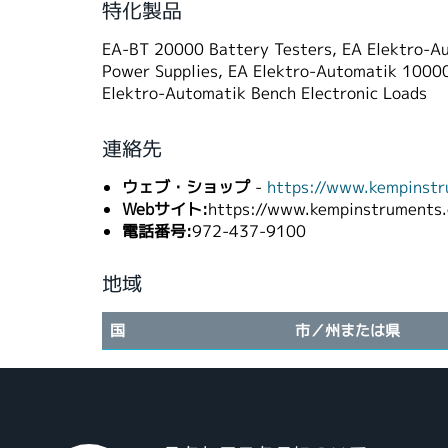
特化製品
EA-BT 20000 Battery Testers, EA Elektro-Au
Power Supplies, EA Elektro-Automatik 10000
Elektro-Automatik Bench Electronic Loads
連絡先
ウェブ・ショップ
-
https://www.kempinst
Webサイト:
https://www.kempinstruments
電話番号:
972-437-9100
地域
国
市／州または県