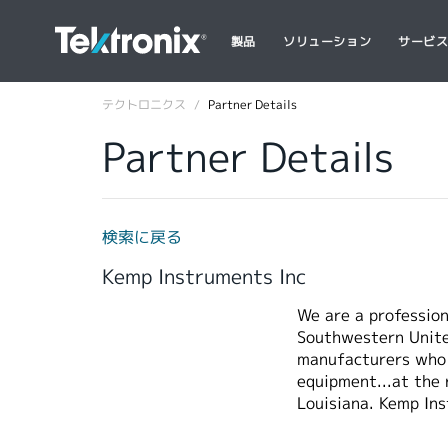
製品
ソリューション
サービ
テクトロニクス
Partner Details
Partner Details
検索に戻る
Kemp Instruments Inc
We are a profession
Southwestern Unite
manufacturers who s
equipment...at the 
Louisiana. Kemp Ins