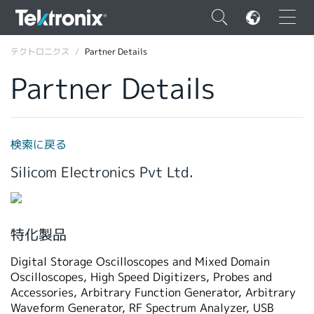
×
テクトロニクス
Partner Details
Partner Details
ENGLISH
検索に戻る
FRANÇAIS
Silicom Electronics Pvt Ltd.
DEUTSCH
VIỆT NAM
特化製品
简体中文
Digital Storage Oscilloscopes and Mixed Domain
日本語
Oscilloscopes, High Speed Digitizers, Probes and
Accessories, Arbitrary Function Generator, Arbitrary
韓国語
Waveform Generator, RF Spectrum Analyzer, USB