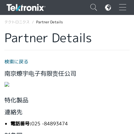
×
テクトロニクス
Partner Details
Partner Details
ENGLISH
検索に戻る
FRANÇAIS
南京燎宇电子有限责任公司
DEUTSCH
VIỆT NAM
特化製品
简体中文
連絡先
日本語
電話番号:
025 -84893474
韓国語