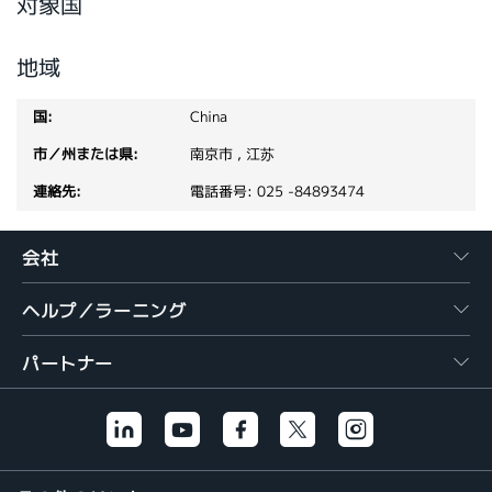
対象国
繁體中文
地域
China
南京市 , 江苏
電話番号: 025 -84893474
会社
ヘルプ／ラーニング
パートナー