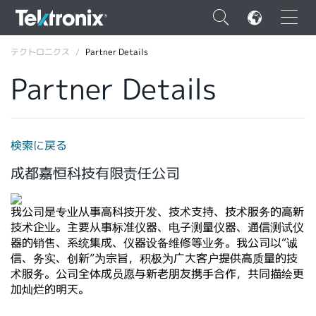
×
テクトロニクス
Partner Details
Partner Details
ENGLISH
検索に戻る
FRANÇAIS
成都嘉恒科技有限责任公司
DEUTSCH
我公司是专业从事高科技开发、技术支持、技术服务的高新
VIỆT NAM
技术企业。主要从事标准仪器、电子测量仪器、通信测试仪
器的销售、系统集成、仪器设备维修等业务。我公司以“诚
简体中文
信、务实、创新”为宗旨，积极为广大客户提供高质量的技
术服务。公司全体成员愿与新老朋友携手合作，共同描绘更
日本語
加灿烂的明天。
韓国語