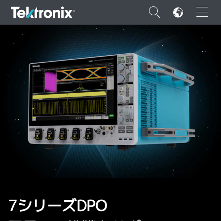
×
ENGLISH
FRANÇAIS
DEUTSCH
VIỆT NAM
简体中文
日本語
7シリーズDPO
韓国語