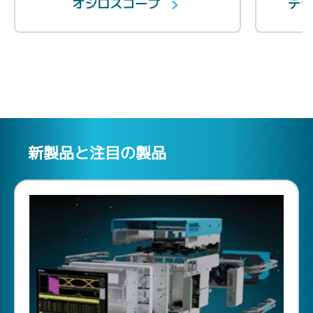
オシロスコープ
デ
新製品と注目の製品