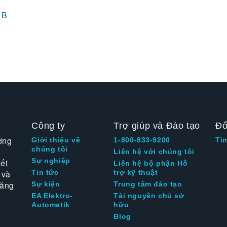
 B
Công ty
Trợ giúp và Đào tạo
Đố
ờng
Giới thiệu về
1-800-833-9200
Tì
chúng tôi
Liên hệ với chúng tôi
Sự nghiệp
ết
Liên hệ bộ phận Hỗ
 và
Tin tức
trợ kỹ thuật
tăng
Sự kiện
Trung tâm đào tạo
EA Elektro-
Tài nguyên chủ sở
Automatik
hữu
Blog