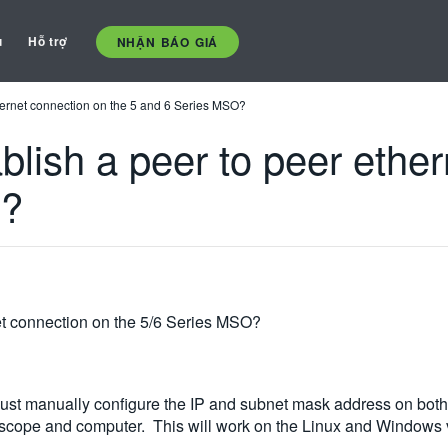
ụ
Hỗ trợ
NHẬN BÁO GIÁ
ethernet connection on the 5 and 6 Series MSO?
tablish a peer to peer eth
O?
rnet connection on the 5/6 Series MSO?
must manually configure the IP and subnet mask address on bot
 scope and computer. This will work on the Linux and Windows v