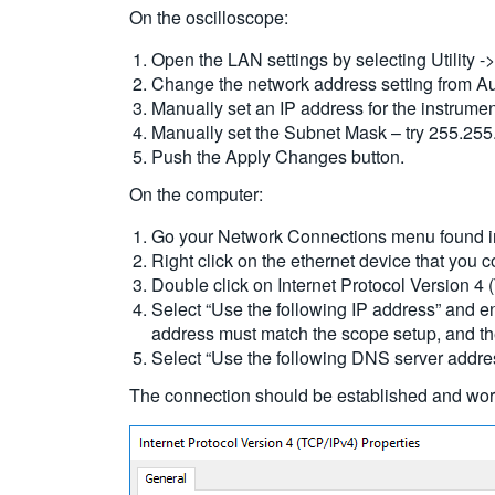
On the oscilloscope:
Open the LAN settings by selecting Utility ->
Change the network address setting from Au
Manually set an IP address for the instrume
Manually set the Subnet Mask – try 255.255
Push the Apply Changes button.
On the computer:
Go your Network Connections menu found in
Right click on the ethernet device that you 
Double click on Internet Protocol Version 4
Select “Use the following IP address” and e
address must match the scope setup, and t
Select “Use the following DNS server address
The connection should be established and work