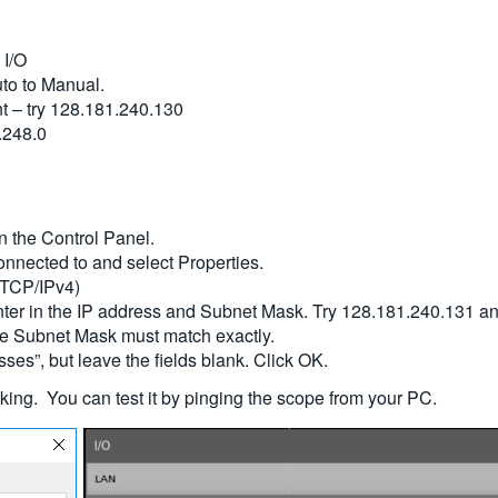
 I/O
to to Manual.
nt – try 128.181.240.130
.248.0
 the Control Panel.
connected to and select Properties.
 (TCP/IPv4)
nter in the IP address and Subnet Mask. Try 128.181.240.131 an
he Subnet Mask must match exactly.
es”, but leave the fields blank. Click OK.
ing. You can test it by pinging the scope from your PC.