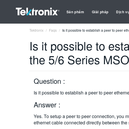
Sản phẩm
Giải pháp
Dịch v
Tektronix
Faqs
Is it possible to establish a peer to peer 
Is it possible to es
the 5/6 Series MS
Question :
Is it possible to establish a peer to peer ethe
Answer :
Yes. To setup a peer to peer connection, you 
ethernet cable connected directly between the